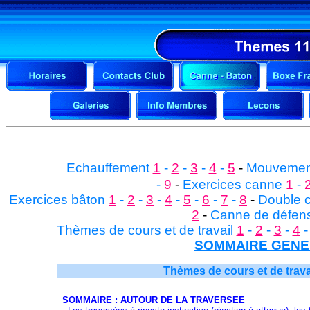
Echauffement
1
-
2
-
3
-
4
-
5
-
Mouvemen
-
9
-
Exercices canne
1
-
Exercices bâton
1
-
2
-
3
-
4
-
5
-
6
-
7
-
8
-
Double 
2
-
Canne de défens
Thèmes de cours et de travail
1
-
2
-
3
-
4
SOMMAIRE GEN
Thèmes de cours et de travail
SOMMAIRE : AUTOUR DE LA TRAVERSEE