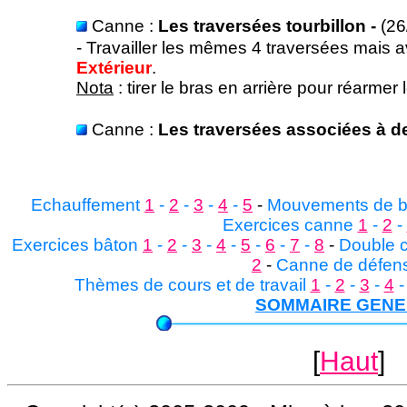
Canne :
Les traversées tourbillon -
(26
- Travailler les mêmes 4 traversées mais 
Extérieur
.
Nota
: tirer le bras en arrière pour réarmer 
Canne :
Les traversées associées à de
Echauffement
1
-
2
-
3
-
4
-
5
-
Mouvements de 
Exercices canne
1
-
2
-
Exercices bâton
1
-
2
-
3
-
4
-
5
-
6
-
7
-
8
-
Double 
2
-
Canne de défens
Thèmes de cours et de travail
1
-
2
-
3
-
4
SOMMAIRE GEN
[
Haut
]