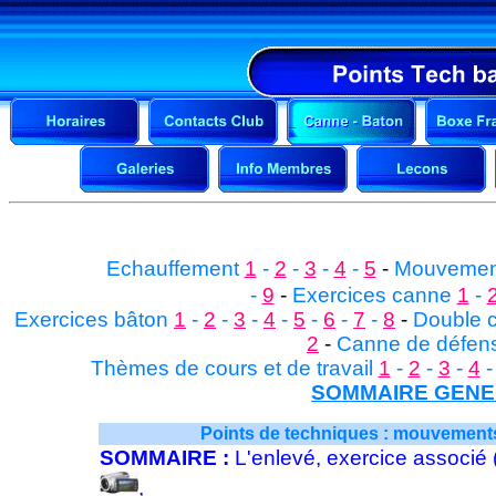
Echauffement
1
-
2
-
3
-
4
-
5
-
Mouvemen
-
9
-
Exercices canne
1
-
Exercices bâton
1
-
2
-
3
-
4
-
5
-
6
-
7
-
8
-
Double 
2
-
Canne de défens
Thèmes de cours et de travail
1
-
2
-
3
-
4
SOMMAIRE GEN
Points de techniques : mouvements 
SOMMAIRE :
L'enlevé, exercice associé
,