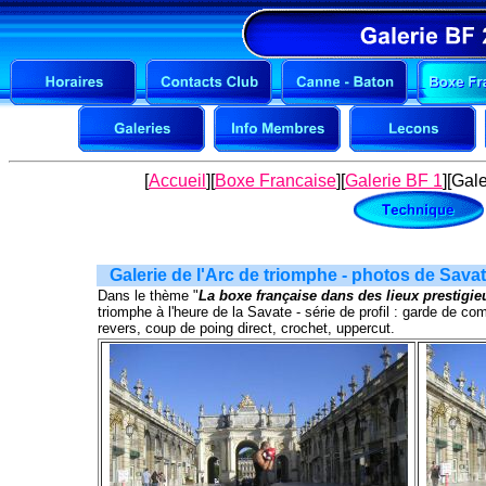
[
Accueil
][
Boxe Francaise
][
Galerie BF 1
][Gal
Galerie de l'Arc de triomphe - photos de Sava
Dans le thème "
La boxe française dans des lieux prestigie
triomphe à l'heure de la Savate - série de profil : garde de co
revers, coup de poing direct, crochet, uppercut.