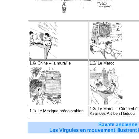
1.6/ Chine – la muraille
1.2/ Le Maroc
1.3/ Le Maroc – Cité berbèr
1.1/ Le Mexique précolombien
Ksar des Aït ben Haddou
Savate ancienne 
Les Virgules en mouvement illustrent 