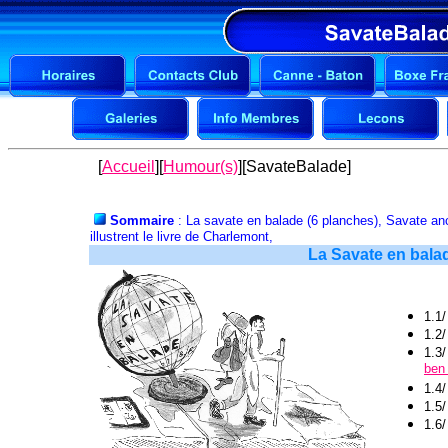
[
Accueil
][
Humour(s)
][SavateBalade]
Sommaire
: La savate en balade (6 planches), Savate a
illustrent le livre de Charlemont,
La Savate en bala
1.1
1.2
1.3
ben
1.4
1.5
1.6