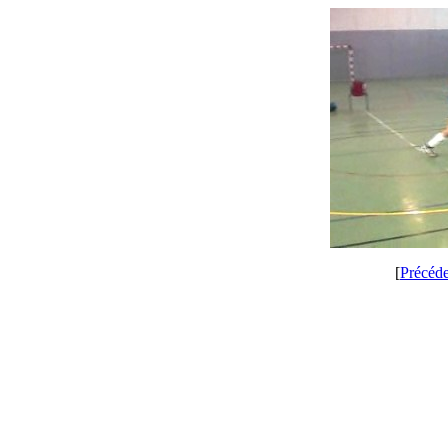
[
Précéd