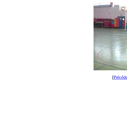
[
Précéd