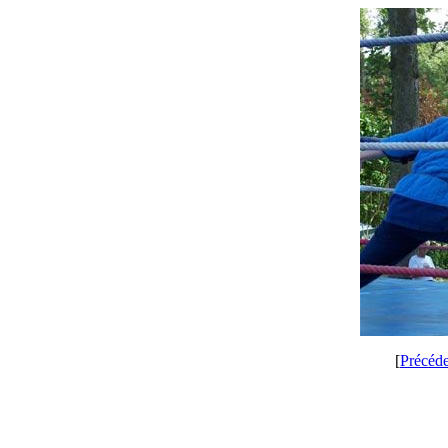
[
Précéd