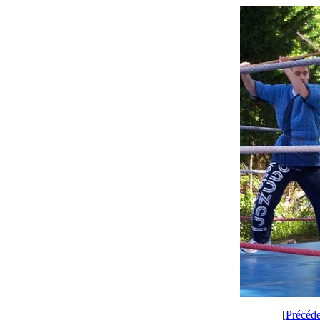
[
Précéd