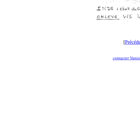
[
Précéd
contacter Vani