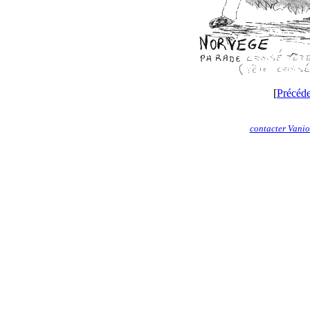
[
Précéd
contacter Vani