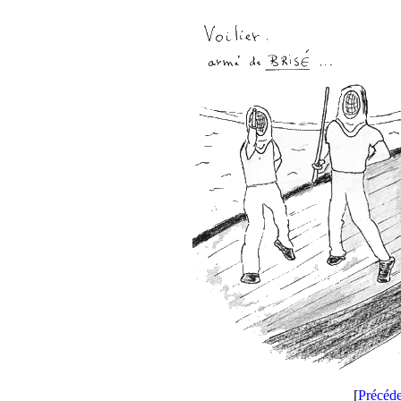
[
Précéd